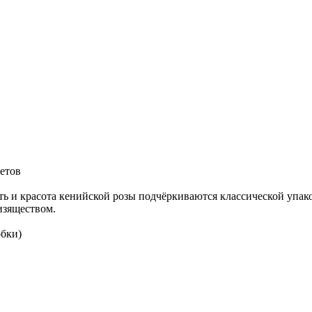
ветов
ть и красота кенийской розы подчёркиваются классической упак
изяществом.
обки)